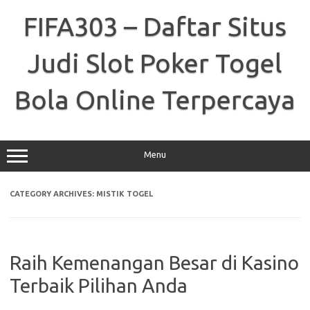
Skip
to
FIFA303 – Daftar Situs
content
Judi Slot Poker Togel
Bola Online Terpercaya
Menu
CATEGORY ARCHIVES:
MISTIK TOGEL
Raih Kemenangan Besar di Kasino
Terbaik Pilihan Anda