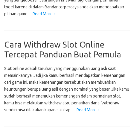
yang sangat besar. Jadi jangan khawatir lagi dengan permainan
togel karena di dalam Bandar terpercaya anda akan mendapatkan
pilihan game…
Read More »
Cara Withdraw Slot Online
Tercepat Panduan Buat Pemula
Slot online adalah taruhan yang menggunakan uang asli saat
memainkannya. Jadi jika kamu berhasil mendapatkan kemenangan
dari game ini, maka kemenangan tersebut akan membuahkan
keuntungan berupa uang asli dengan nominal yang besar. Jika kamu
sudah berhasil menemukan kemenangan dalam permainan slot,
kamu bisa melakukan withdraw atau penarikan dana. Withdraw
sendiri bisa dilakukan kapan saja tapi…
Read More »