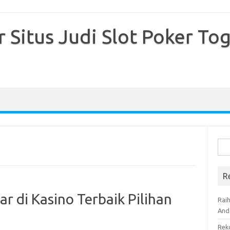
r Situs Judi Slot Poker To
Sea
for:
R
 di Kasino Terbaik Pilihan
Rai
And
Rek