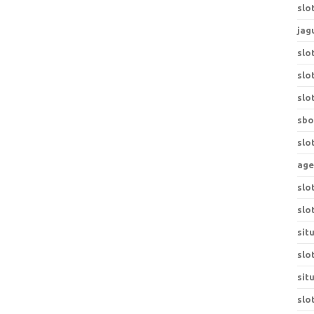
slo
jag
slo
slo
slo
sbo
slo
age
slo
slo
sit
slo
sit
slo