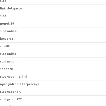
slot
link slot gacor
slot
nongki99
slot online
jaguar33
slot88
slot online
slot gacor
sbobet88
slot gacor hari ini
agen judi bola terpercaya
slot gacor 777
slot gacor 777