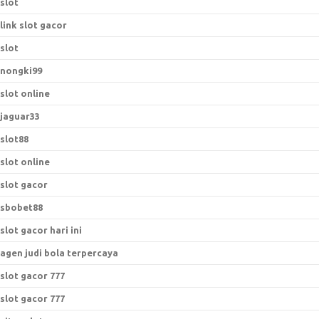
slot
link slot gacor
slot
nongki99
slot online
jaguar33
slot88
slot online
slot gacor
sbobet88
slot gacor hari ini
agen judi bola terpercaya
slot gacor 777
slot gacor 777