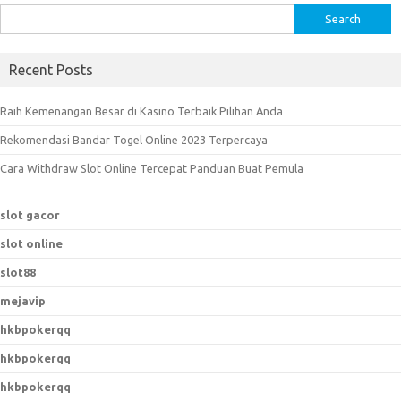
S
e
a
Recent Posts
r
c
Raih Kemenangan Besar di Kasino Terbaik Pilihan Anda
h
Rekomendasi Bandar Togel Online 2023 Terpercaya
f
o
Cara Withdraw Slot Online Tercepat Panduan Buat Pemula
r
:
slot gacor
slot online
slot88
mejavip
hkbpokerqq
hkbpokerqq
hkbpokerqq