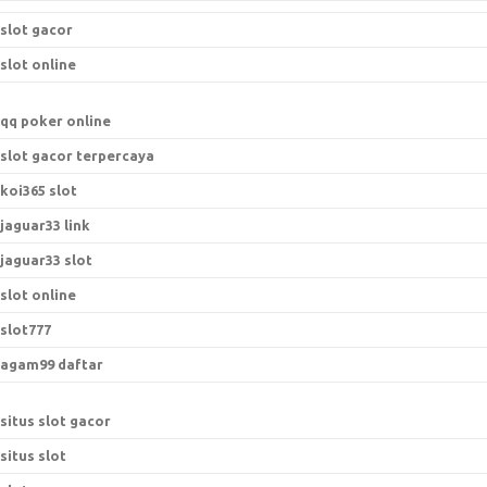
slot gacor
slot online
qq poker online
slot gacor terpercaya
koi365 slot
jaguar33 link
jaguar33 slot
slot online
slot777
agam99 daftar
situs slot gacor
situs slot