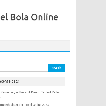
gel Bola Online
rch
ecent Posts
h Kemenangan Besar di Kasino Terbaik Pilihan
a
omendasi Bandar Togel Online 2023