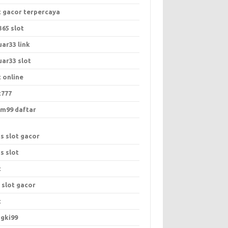
t gacor terpercaya
365 slot
uar33 link
uar33 slot
t online
t777
m99 daftar
us slot gacor
us slot
t
k slot gacor
t
gki99