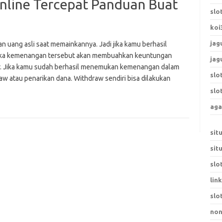
nline Tercepat Panduan Buat
slo
koi
jag
 uang asli saat memainkannya. Jadi jika kamu berhasil
aka kemenangan tersebut akan membuahkan keuntungan
jag
ar. Jika kamu sudah berhasil menemukan kemenangan dalam
slo
w atau penarikan dana. Withdraw sendiri bisa dilakukan
slo
aga
sit
sit
slo
lin
slo
non