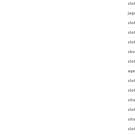
slo
jag
slo
slo
slo
sbo
slo
age
slo
slo
sit
slo
sit
slo