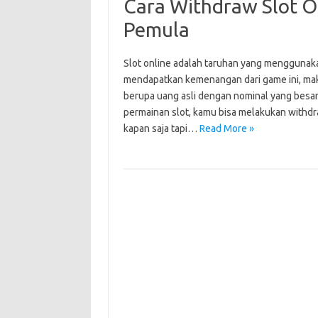
Cara Withdraw Slot O
Pemula
Slot online adalah taruhan yang menggunakan
mendapatkan kemenangan dari game ini, m
berupa uang asli dengan nominal yang bes
permainan slot, kamu bisa melakukan withdra
kapan saja tapi…
Read More »