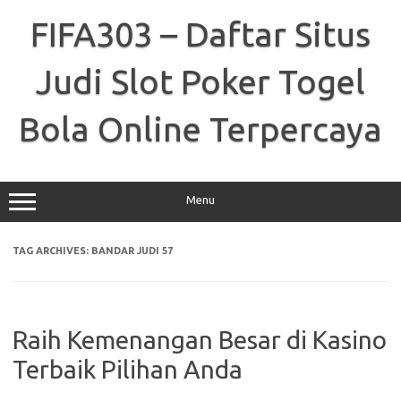
Skip
to
FIFA303 – Daftar Situs
content
Judi Slot Poker Togel
Bola Online Terpercaya
Menu
TAG ARCHIVES:
BANDAR JUDI 57
Raih Kemenangan Besar di Kasino
Terbaik Pilihan Anda