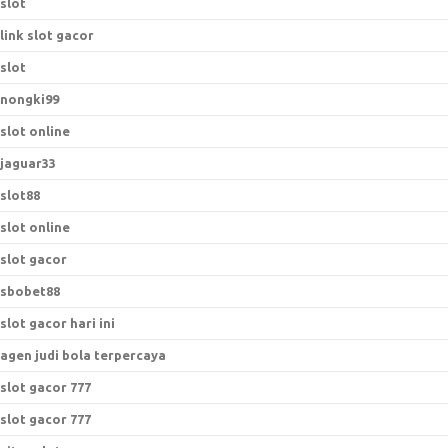
slot
link slot gacor
slot
nongki99
slot online
jaguar33
slot88
slot online
slot gacor
sbobet88
slot gacor hari ini
agen judi bola terpercaya
slot gacor 777
slot gacor 777