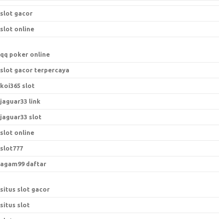
slot gacor
slot online
qq poker online
slot gacor terpercaya
koi365 slot
jaguar33 link
jaguar33 slot
slot online
slot777
agam99 daftar
situs slot gacor
situs slot