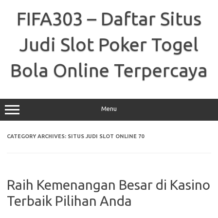
Skip
to
FIFA303 – Daftar Situs
content
Judi Slot Poker Togel
Bola Online Terpercaya
Menu
CATEGORY ARCHIVES:
SITUS JUDI SLOT ONLINE 70
Raih Kemenangan Besar di Kasino
Terbaik Pilihan Anda