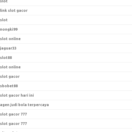
slot
link slot gacor
slot
nongki99
slot online
jaguar33
slot88
slot online
slot gacor
sbobet88
slot gacor hari ini
agen judi bola terpercaya
slot gacor 777
slot gacor 777