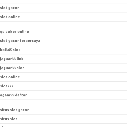
slot gacor
slot online
qq poker online
slot gacor terpercaya
koi365 slot
jaguar33 link
jaguar33 slot
slot online
slot777
agam99 daftar
situs slot gacor
situs slot