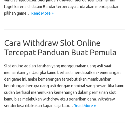
yang sangat besar. Jadi jangan khawatir lagi dengan permainan
togel karena di dalam Bandar terpercaya anda akan mendapatkan
pilihan game…
Read More »
Cara Withdraw Slot Online
Tercepat Panduan Buat Pemula
Slot online adalah taruhan yang menggunakan uang asli saat
memainkannya. Jadi jika kamu berhasil mendapatkan kemenangan
dari game ini, maka kemenangan tersebut akan membuahkan
keuntungan berupa uang asli dengan nominal yang besar. Jika kamu
sudah berhasil menemukan kemenangan dalam permainan slot,
kamu bisa melakukan withdraw atau penarikan dana. Withdraw
sendiri bisa dilakukan kapan saja tapi…
Read More »