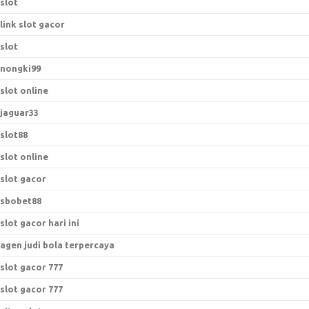
slot
link slot gacor
slot
nongki99
slot online
jaguar33
slot88
slot online
slot gacor
sbobet88
slot gacor hari ini
agen judi bola terpercaya
slot gacor 777
slot gacor 777