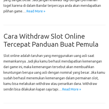
yang sangat besar. Jadi jangan khawatir lagi dengan permainan
togel karena di dalam Bandar terpercaya anda akan mendapatkan
pilihan game…
Read More »
Cara Withdraw Slot Online
Tercepat Panduan Buat Pemula
Slot online adalah taruhan yang menggunakan uang asli saat
memainkannya. Jadi jika kamu berhasil mendapatkan kemenangan
dari game ini, maka kemenangan tersebut akan membuahkan
keuntungan berupa uang asli dengan nominal yang besar. Jika kamu
sudah berhasil menemukan kemenangan dalam permainan slot,
kamu bisa melakukan withdraw atau penarikan dana. Withdraw
sendiri bisa dilakukan kapan saja tapi…
Read More »