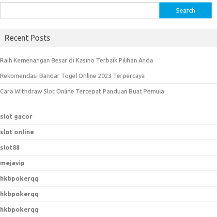
S
e
a
Recent Posts
r
c
Raih Kemenangan Besar di Kasino Terbaik Pilihan Anda
h
Rekomendasi Bandar Togel Online 2023 Terpercaya
f
o
Cara Withdraw Slot Online Tercepat Panduan Buat Pemula
r
:
slot gacor
slot online
slot88
mejavip
hkbpokerqq
hkbpokerqq
hkbpokerqq