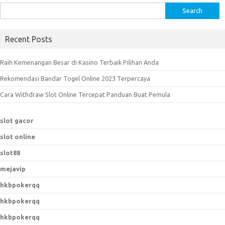
S
e
a
Recent Posts
r
c
Raih Kemenangan Besar di Kasino Terbaik Pilihan Anda
h
Rekomendasi Bandar Togel Online 2023 Terpercaya
f
o
Cara Withdraw Slot Online Tercepat Panduan Buat Pemula
r
:
slot gacor
slot online
slot88
mejavip
hkbpokerqq
hkbpokerqq
hkbpokerqq