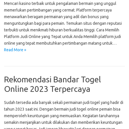
Mencari kasino terbaik untuk pengalaman bermain yang unggul
memerlukan pertimbangan yang cermat. Platform terpercaya
menawarkan beragam permainan yang adil dan bonus yang
menguntungkan bagi para pemain. Temukan situs dengan reputasi
terbukti untuk menikmati hiburan berkualitas tinggi. Cara Memilih
Platform Judi Online yang Tepat untuk Anda Memilih platform judi
online yang tepat membutuhkan pertimbangan matang untuk…
Read More »
Rekomendasi Bandar Togel
Online 2023 Terpercaya
Sudah tersedia ada banyak sekali permainan judi togel yang hadir di
tahun 2023 saat ini. Dengan bermain judi togel online pemain bisa
memperoleh keuntungan yang memuaskan. Kegiatan taruhannya
semakin menjanjikan untuk dilakukan dan memberikan keuntungan