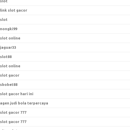
slot
link slot gacor
slot
nongki99
slot online
jaguar33
slot88
slot online
slot gacor
sbobet88
slot gacor hari ini
agen judi bola terpercaya
slot gacor 777
slot gacor 777