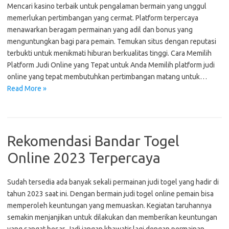
Mencari kasino terbaik untuk pengalaman bermain yang unggul
memerlukan pertimbangan yang cermat. Platform terpercaya
menawarkan beragam permainan yang adil dan bonus yang
menguntungkan bagi para pemain. Temukan situs dengan reputasi
terbukti untuk menikmati hiburan berkualitas tinggi. Cara Memilih
Platform Judi Online yang Tepat untuk Anda Memilih platform judi
online yang tepat membutuhkan pertimbangan matang untuk…
Read More »
Rekomendasi Bandar Togel
Online 2023 Terpercaya
Sudah tersedia ada banyak sekali permainan judi togel yang hadir di
tahun 2023 saat ini. Dengan bermain judi togel online pemain bisa
memperoleh keuntungan yang memuaskan. Kegiatan taruhannya
semakin menjanjikan untuk dilakukan dan memberikan keuntungan