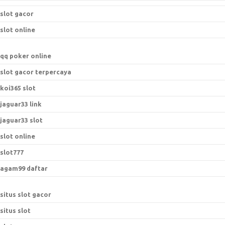
slot gacor
slot online
qq poker online
slot gacor terpercaya
koi365 slot
jaguar33 link
jaguar33 slot
slot online
slot777
agam99 daftar
situs slot gacor
situs slot