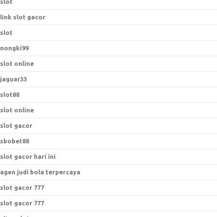
slot
link slot gacor
slot
nongki99
slot online
jaguar33
slot88
slot online
slot gacor
sbobet88
slot gacor hari ini
agen judi bola terpercaya
slot gacor 777
slot gacor 777