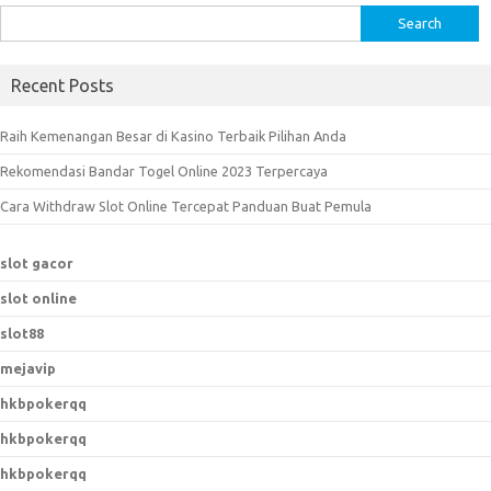
S
e
a
Recent Posts
r
c
Raih Kemenangan Besar di Kasino Terbaik Pilihan Anda
h
Rekomendasi Bandar Togel Online 2023 Terpercaya
f
o
Cara Withdraw Slot Online Tercepat Panduan Buat Pemula
r
:
slot gacor
slot online
slot88
mejavip
hkbpokerqq
hkbpokerqq
hkbpokerqq