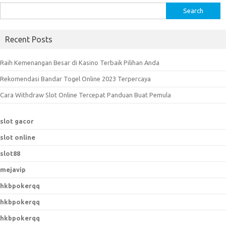
S
e
a
Recent Posts
r
c
Raih Kemenangan Besar di Kasino Terbaik Pilihan Anda
h
Rekomendasi Bandar Togel Online 2023 Terpercaya
f
o
Cara Withdraw Slot Online Tercepat Panduan Buat Pemula
r
:
slot gacor
slot online
slot88
mejavip
hkbpokerqq
hkbpokerqq
hkbpokerqq