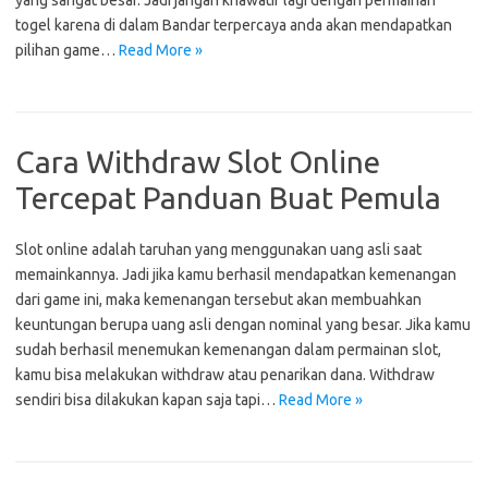
yang sangat besar. Jadi jangan khawatir lagi dengan permainan
togel karena di dalam Bandar terpercaya anda akan mendapatkan
pilihan game…
Read More »
Cara Withdraw Slot Online
Tercepat Panduan Buat Pemula
Slot online adalah taruhan yang menggunakan uang asli saat
memainkannya. Jadi jika kamu berhasil mendapatkan kemenangan
dari game ini, maka kemenangan tersebut akan membuahkan
keuntungan berupa uang asli dengan nominal yang besar. Jika kamu
sudah berhasil menemukan kemenangan dalam permainan slot,
kamu bisa melakukan withdraw atau penarikan dana. Withdraw
sendiri bisa dilakukan kapan saja tapi…
Read More »