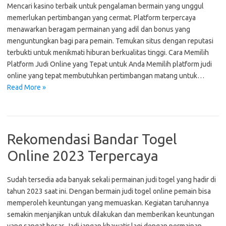
Mencari kasino terbaik untuk pengalaman bermain yang unggul
memerlukan pertimbangan yang cermat. Platform terpercaya
menawarkan beragam permainan yang adil dan bonus yang
menguntungkan bagi para pemain. Temukan situs dengan reputasi
terbukti untuk menikmati hiburan berkualitas tinggi. Cara Memilih
Platform Judi Online yang Tepat untuk Anda Memilih platform judi
online yang tepat membutuhkan pertimbangan matang untuk…
Read More »
Rekomendasi Bandar Togel
Online 2023 Terpercaya
Sudah tersedia ada banyak sekali permainan judi togel yang hadir di
tahun 2023 saat ini. Dengan bermain judi togel online pemain bisa
memperoleh keuntungan yang memuaskan. Kegiatan taruhannya
semakin menjanjikan untuk dilakukan dan memberikan keuntungan