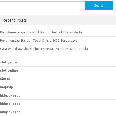
S
e
a
Recent Posts
r
c
Raih Kemenangan Besar di Kasino Terbaik Pilihan Anda
h
Rekomendasi Bandar Togel Online 2023 Terpercaya
f
o
Cara Withdraw Slot Online Tercepat Panduan Buat Pemula
r
:
slot gacor
slot online
slot88
mejavip
hkbpokerqq
hkbpokerqq
hkbpokerqq