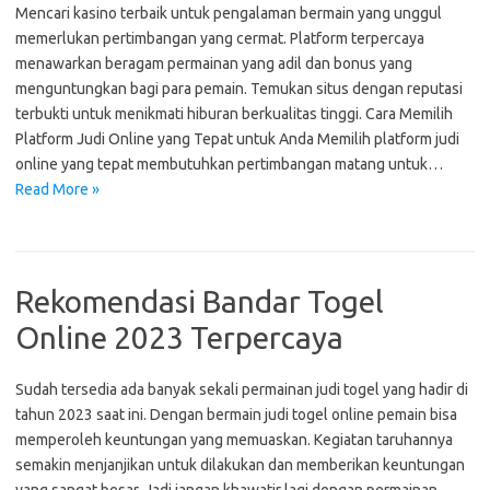
Mencari kasino terbaik untuk pengalaman bermain yang unggul
memerlukan pertimbangan yang cermat. Platform terpercaya
menawarkan beragam permainan yang adil dan bonus yang
menguntungkan bagi para pemain. Temukan situs dengan reputasi
terbukti untuk menikmati hiburan berkualitas tinggi. Cara Memilih
Platform Judi Online yang Tepat untuk Anda Memilih platform judi
online yang tepat membutuhkan pertimbangan matang untuk…
Read More »
Rekomendasi Bandar Togel
Online 2023 Terpercaya
Sudah tersedia ada banyak sekali permainan judi togel yang hadir di
tahun 2023 saat ini. Dengan bermain judi togel online pemain bisa
memperoleh keuntungan yang memuaskan. Kegiatan taruhannya
semakin menjanjikan untuk dilakukan dan memberikan keuntungan