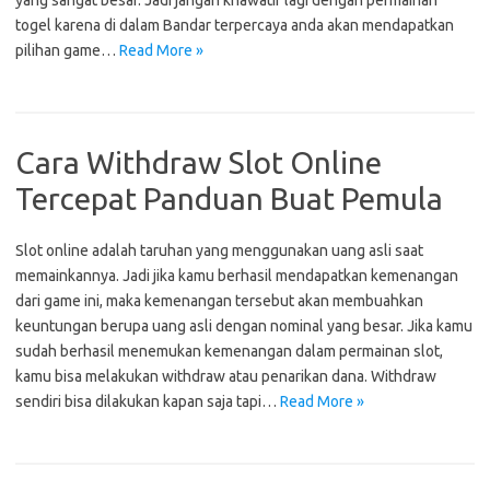
yang sangat besar. Jadi jangan khawatir lagi dengan permainan
togel karena di dalam Bandar terpercaya anda akan mendapatkan
pilihan game…
Read More »
Cara Withdraw Slot Online
Tercepat Panduan Buat Pemula
Slot online adalah taruhan yang menggunakan uang asli saat
memainkannya. Jadi jika kamu berhasil mendapatkan kemenangan
dari game ini, maka kemenangan tersebut akan membuahkan
keuntungan berupa uang asli dengan nominal yang besar. Jika kamu
sudah berhasil menemukan kemenangan dalam permainan slot,
kamu bisa melakukan withdraw atau penarikan dana. Withdraw
sendiri bisa dilakukan kapan saja tapi…
Read More »