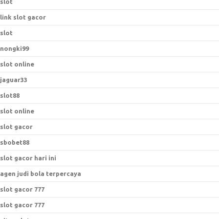
slot
link slot gacor
slot
nongki99
slot online
jaguar33
slot88
slot online
slot gacor
sbobet88
slot gacor hari ini
agen judi bola terpercaya
slot gacor 777
slot gacor 777