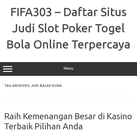
Skip
to
FIFA303 – Daftar Situs
content
Judi Slot Poker Togel
Bola Online Terpercaya
Menu
TAG ARCHIVES:
JUDI BALAP KUDA
Raih Kemenangan Besar di Kasino
Terbaik Pilihan Anda