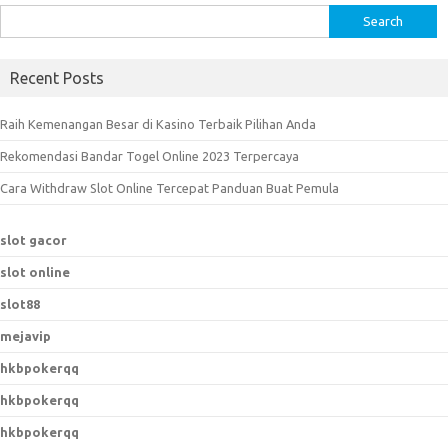
S
e
a
Recent Posts
r
c
Raih Kemenangan Besar di Kasino Terbaik Pilihan Anda
h
Rekomendasi Bandar Togel Online 2023 Terpercaya
f
o
Cara Withdraw Slot Online Tercepat Panduan Buat Pemula
r
:
slot gacor
slot online
slot88
mejavip
hkbpokerqq
hkbpokerqq
hkbpokerqq