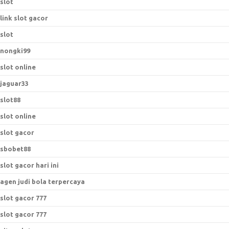
slot
link slot gacor
slot
nongki99
slot online
jaguar33
slot88
slot online
slot gacor
sbobet88
slot gacor hari ini
agen judi bola terpercaya
slot gacor 777
slot gacor 777