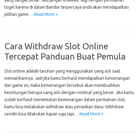
yang sangat besar. Jadi jangan khawatir lagi dengan permainan
togel karena di dalam Bandar terpercaya anda akan mendapatkan
pilihan game…
Read More »
Cara Withdraw Slot Online
Tercepat Panduan Buat Pemula
Slot online adalah taruhan yang menggunakan uang asli saat
memainkannya. Jadi jika kamu berhasil mendapatkan kemenangan
dari game ini, maka kemenangan tersebut akan membuahkan
keuntungan berupa uang asli dengan nominal yang besar. Jika kamu
sudah berhasil menemukan kemenangan dalam permainan slot,
kamu bisa melakukan withdraw atau penarikan dana. Withdraw
sendiri bisa dilakukan kapan saja tapi…
Read More »