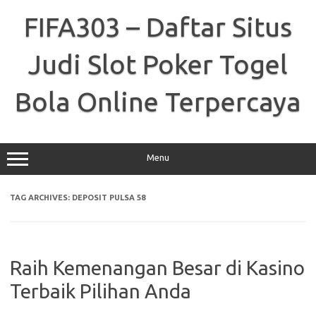
Skip
to
FIFA303 – Daftar Situs
content
Judi Slot Poker Togel
Bola Online Terpercaya
Menu
TAG ARCHIVES:
DEPOSIT PULSA 58
Raih Kemenangan Besar di Kasino
Terbaik Pilihan Anda