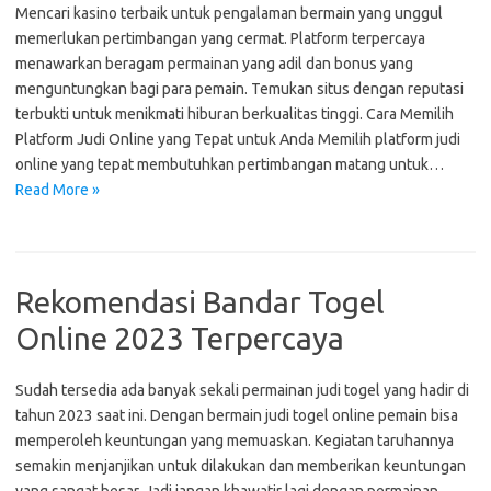
Mencari kasino terbaik untuk pengalaman bermain yang unggul
memerlukan pertimbangan yang cermat. Platform terpercaya
menawarkan beragam permainan yang adil dan bonus yang
menguntungkan bagi para pemain. Temukan situs dengan reputasi
terbukti untuk menikmati hiburan berkualitas tinggi. Cara Memilih
Platform Judi Online yang Tepat untuk Anda Memilih platform judi
online yang tepat membutuhkan pertimbangan matang untuk…
Read More »
Rekomendasi Bandar Togel
Online 2023 Terpercaya
Sudah tersedia ada banyak sekali permainan judi togel yang hadir di
tahun 2023 saat ini. Dengan bermain judi togel online pemain bisa
memperoleh keuntungan yang memuaskan. Kegiatan taruhannya
semakin menjanjikan untuk dilakukan dan memberikan keuntungan