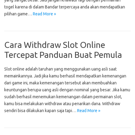
yang sangat besar. Jadi jangan khawatir lagi dengan permainan
togel karena di dalam Bandar terpercaya anda akan mendapatkan
pilihan game…
Read More »
Cara Withdraw Slot Online
Tercepat Panduan Buat Pemula
Slot online adalah taruhan yang menggunakan uang asli saat
memainkannya. Jadi jika kamu berhasil mendapatkan kemenangan
dari game ini, maka kemenangan tersebut akan membuahkan
keuntungan berupa uang asli dengan nominal yang besar. Jika kamu
sudah berhasil menemukan kemenangan dalam permainan slot,
kamu bisa melakukan withdraw atau penarikan dana. Withdraw
sendiri bisa dilakukan kapan saja tapi…
Read More »