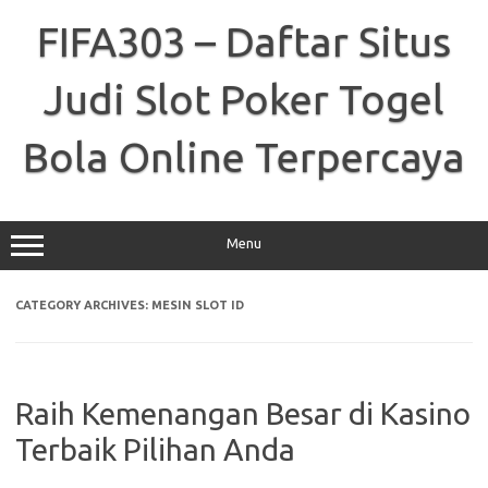
Skip
to
FIFA303 – Daftar Situs
content
Judi Slot Poker Togel
Bola Online Terpercaya
Menu
CATEGORY ARCHIVES:
MESIN SLOT ID
Raih Kemenangan Besar di Kasino
Terbaik Pilihan Anda