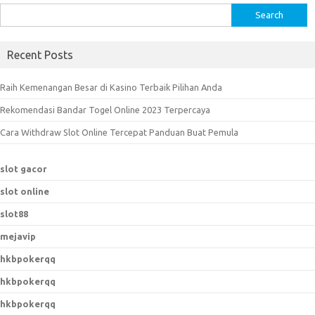
S
e
a
Recent Posts
r
c
Raih Kemenangan Besar di Kasino Terbaik Pilihan Anda
h
Rekomendasi Bandar Togel Online 2023 Terpercaya
f
o
Cara Withdraw Slot Online Tercepat Panduan Buat Pemula
r
:
slot gacor
slot online
slot88
mejavip
hkbpokerqq
hkbpokerqq
hkbpokerqq