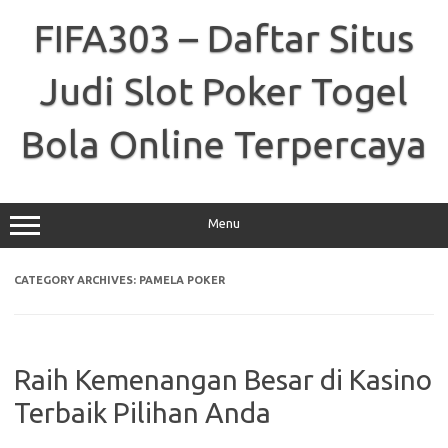
Skip
to
FIFA303 – Daftar Situs
content
Judi Slot Poker Togel
Bola Online Terpercaya
Menu
CATEGORY ARCHIVES:
PAMELA POKER
Raih Kemenangan Besar di Kasino
Terbaik Pilihan Anda