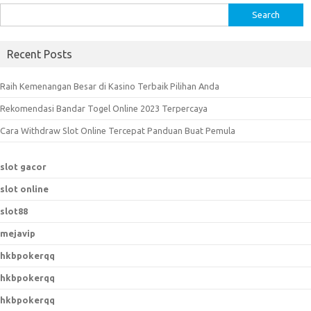
S
e
a
Recent Posts
r
c
Raih Kemenangan Besar di Kasino Terbaik Pilihan Anda
h
Rekomendasi Bandar Togel Online 2023 Terpercaya
f
o
Cara Withdraw Slot Online Tercepat Panduan Buat Pemula
r
:
slot gacor
slot online
slot88
mejavip
hkbpokerqq
hkbpokerqq
hkbpokerqq