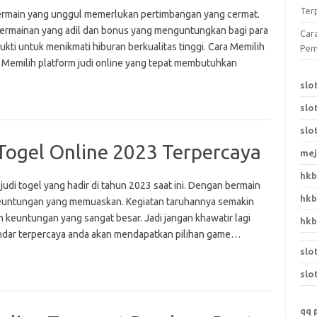
Ter
ermain yang unggul memerlukan pertimbangan yang cermat.
ermainan yang adil dan bonus yang menguntungkan bagi para
Car
kti untuk menikmati hiburan berkualitas tinggi. Cara Memilih
Pem
 Memilih platform judi online yang tepat membutuhkan
slo
slo
slo
ogel Online 2023 Terpercaya
mej
hk
judi togel yang hadir di tahun 2023 saat ini. Dengan bermain
hk
keuntungan yang memuaskan. Kegiatan taruhannya semakin
 keuntungan yang sangat besar. Jadi jangan khawatir lagi
hk
ndar terpercaya anda akan mendapatkan pilihan game…
slo
slo
qq 