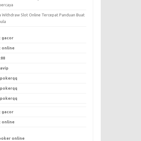
percaya
a Withdraw Slot Online Tercepat Panduan Buat
ula
t gacor
t online
t88
avip
bpokerqq
bpokerqq
bpokerqq
t gacor
t online
poker online