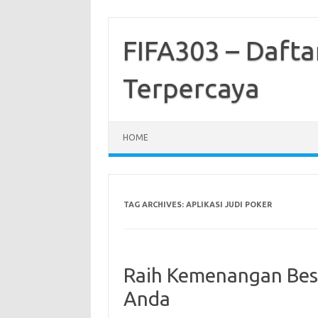
Skip
to
content
FIFA303 – Dafta
Terpercaya
HOME
TAG ARCHIVES:
APLIKASI JUDI POKER
Raih Kemenangan Besar
Anda