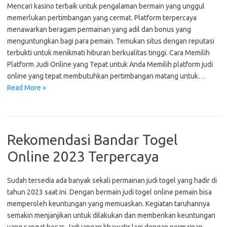
Mencari kasino terbaik untuk pengalaman bermain yang unggul
memerlukan pertimbangan yang cermat. Platform terpercaya
menawarkan beragam permainan yang adil dan bonus yang
menguntungkan bagi para pemain. Temukan situs dengan reputasi
terbukti untuk menikmati hiburan berkualitas tinggi. Cara Memilih
Platform Judi Online yang Tepat untuk Anda Memilih platform judi
online yang tepat membutuhkan pertimbangan matang untuk…
Read More »
Rekomendasi Bandar Togel
Online 2023 Terpercaya
Sudah tersedia ada banyak sekali permainan judi togel yang hadir di
tahun 2023 saat ini. Dengan bermain judi togel online pemain bisa
memperoleh keuntungan yang memuaskan. Kegiatan taruhannya
semakin menjanjikan untuk dilakukan dan memberikan keuntungan