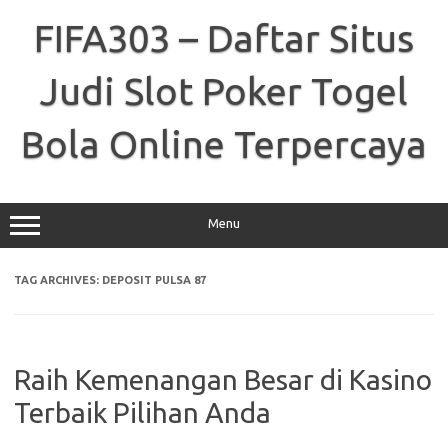
Skip
to
FIFA303 – Daftar Situs
content
Judi Slot Poker Togel
Bola Online Terpercaya
Menu
TAG ARCHIVES:
DEPOSIT PULSA 87
Raih Kemenangan Besar di Kasino
Terbaik Pilihan Anda