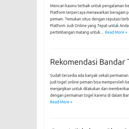
Mencari kasino terbaik untuk pengalaman b
Platform terpercaya menawarkan beragam p
pemain. Temukan situs dengan reputasi terbu
Platform Judi Online yang Tepat untuk Anda
pertimbangan matang untuk…
Read More »
Rekomendasi Bandar T
Sudah tersedia ada banyak sekali permainan 
judi togel online pemain bisa memperoleh 
menjanjikan untuk dilakukan dan memberikan
dengan permainan togel karena di dalam Ba
Read More »