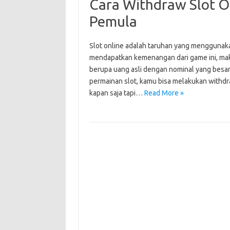
Cara Withdraw Slot O
Pemula
Slot online adalah taruhan yang menggunakan
mendapatkan kemenangan dari game ini, m
berupa uang asli dengan nominal yang bes
permainan slot, kamu bisa melakukan withdra
kapan saja tapi…
Read More »