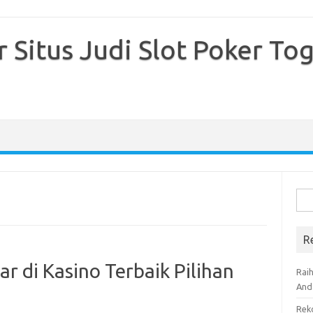
r Situs Judi Slot Poker To
Sea
for:
R
 di Kasino Terbaik Pilihan
Rai
And
Rek