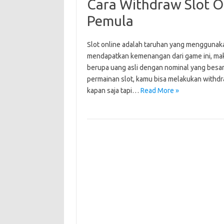
Cara Withdraw Slot O
Pemula
Slot online adalah taruhan yang menggunakan
mendapatkan kemenangan dari game ini, m
berupa uang asli dengan nominal yang bes
permainan slot, kamu bisa melakukan withdra
kapan saja tapi…
Read More »