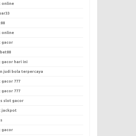
t online
uar33
t88
t online
t gacor
bet88
t gacor hari ini
n judi bola terpercaya
t gacor 777
t gacor 777
us slot gacor
t jackpot
us
t gacor