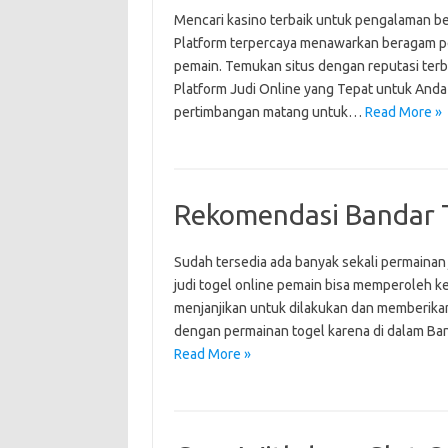
Mencari kasino terbaik untuk pengalaman b
Platform terpercaya menawarkan beragam p
pemain. Temukan situs dengan reputasi terbu
Platform Judi Online yang Tepat untuk Anda
pertimbangan matang untuk…
Read More »
Rekomendasi Bandar T
Sudah tersedia ada banyak sekali permainan 
judi togel online pemain bisa memperoleh 
menjanjikan untuk dilakukan dan memberikan
dengan permainan togel karena di dalam Ba
Read More »