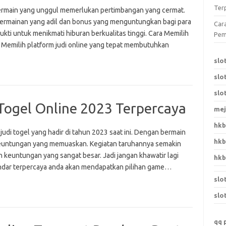
Ter
ermain yang unggul memerlukan pertimbangan yang cermat.
ermainan yang adil dan bonus yang menguntungkan bagi para
Car
kti untuk menikmati hiburan berkualitas tinggi. Cara Memilih
Pem
 Memilih platform judi online yang tepat membutuhkan
slo
slo
slo
ogel Online 2023 Terpercaya
mej
hk
judi togel yang hadir di tahun 2023 saat ini. Dengan bermain
hk
keuntungan yang memuaskan. Kegiatan taruhannya semakin
 keuntungan yang sangat besar. Jadi jangan khawatir lagi
hk
ndar terpercaya anda akan mendapatkan pilihan game…
slo
slo
qq 