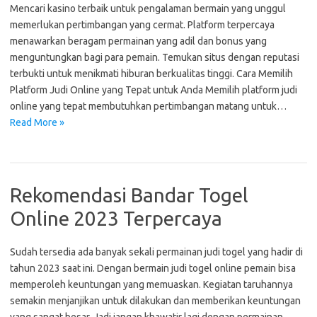
Mencari kasino terbaik untuk pengalaman bermain yang unggul
memerlukan pertimbangan yang cermat. Platform terpercaya
menawarkan beragam permainan yang adil dan bonus yang
menguntungkan bagi para pemain. Temukan situs dengan reputasi
terbukti untuk menikmati hiburan berkualitas tinggi. Cara Memilih
Platform Judi Online yang Tepat untuk Anda Memilih platform judi
online yang tepat membutuhkan pertimbangan matang untuk…
Read More »
Rekomendasi Bandar Togel
Online 2023 Terpercaya
Sudah tersedia ada banyak sekali permainan judi togel yang hadir di
tahun 2023 saat ini. Dengan bermain judi togel online pemain bisa
memperoleh keuntungan yang memuaskan. Kegiatan taruhannya
semakin menjanjikan untuk dilakukan dan memberikan keuntungan