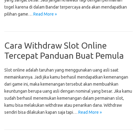
yang sangat besar. Jadi jangan khawatir lagi dengan permainan
togel karena di dalam Bandar terpercaya anda akan mendapatkan
pilihan game…
Read More »
Cara Withdraw Slot Online
Tercepat Panduan Buat Pemula
Slot online adalah taruhan yang menggunakan uang asli saat
memainkannya. Jadi jika kamu berhasil mendapatkan kemenangan
dari game ini, maka kemenangan tersebut akan membuahkan
keuntungan berupa uang asli dengan nominal yang besar. Jika kamu
sudah berhasil menemukan kemenangan dalam permainan slot,
kamu bisa melakukan withdraw atau penarikan dana. Withdraw
sendiri bisa dilakukan kapan saja tapi…
Read More »