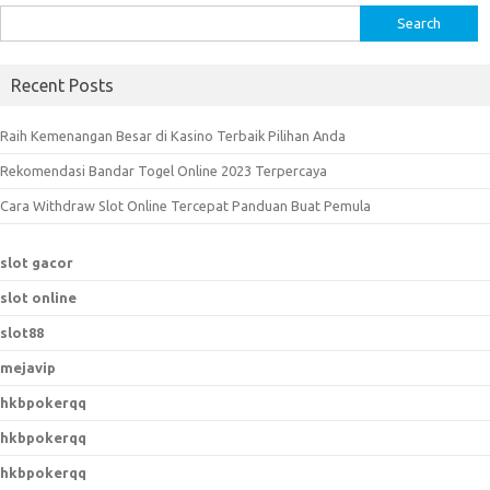
S
e
a
Recent Posts
r
c
Raih Kemenangan Besar di Kasino Terbaik Pilihan Anda
h
Rekomendasi Bandar Togel Online 2023 Terpercaya
f
o
Cara Withdraw Slot Online Tercepat Panduan Buat Pemula
r
:
slot gacor
slot online
slot88
mejavip
hkbpokerqq
hkbpokerqq
hkbpokerqq