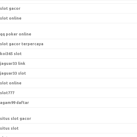
slot gacor
slot online
qq poker online
slot gacor terpercaya
koi365 slot
jaguar33 link
jaguar33 slot
slot online
slot777
agam99 daftar
situs slot gacor
situs slot