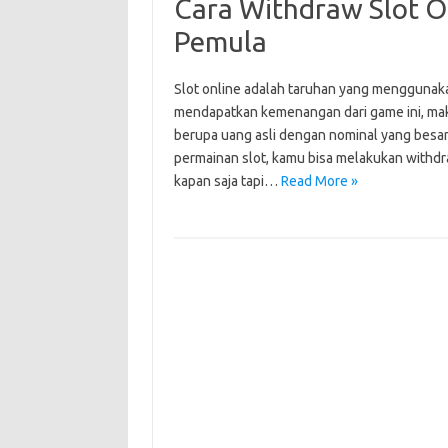
Cara Withdraw Slot O
Pemula
Slot online adalah taruhan yang menggunakan
mendapatkan kemenangan dari game ini, m
berupa uang asli dengan nominal yang bes
permainan slot, kamu bisa melakukan withdra
kapan saja tapi…
Read More »