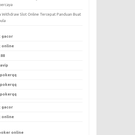
percaya
a Withdraw Slot Online Tercepat Panduan Buat
ula
t gacor
t online
t88
avip
bpokerqq
bpokerqq
bpokerqq
t gacor
t online
poker online