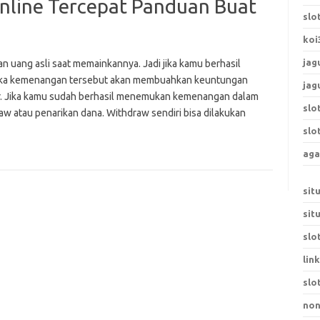
nline Tercepat Panduan Buat
slo
koi
jag
 uang asli saat memainkannya. Jadi jika kamu berhasil
aka kemenangan tersebut akan membuahkan keuntungan
jag
ar. Jika kamu sudah berhasil menemukan kemenangan dalam
slo
w atau penarikan dana. Withdraw sendiri bisa dilakukan
slo
aga
sit
sit
slo
lin
slo
non