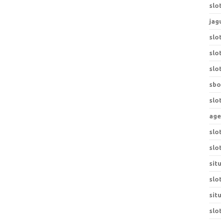
slo
jag
slo
slo
slo
sbo
slo
age
slo
slo
sit
slo
sit
slo