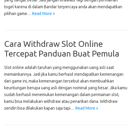
yang sangat besar. Jadi jangan khawatir lagi dengan permainan
togel karena di dalam Bandar terpercaya anda akan mendapatkan
pilihan game…
Read More »
Cara Withdraw Slot Online
Tercepat Panduan Buat Pemula
Slot online adalah taruhan yang menggunakan uang asli saat
memainkannya. Jadi jika kamu berhasil mendapatkan kemenangan
dari game ini, maka kemenangan tersebut akan membuahkan
keuntungan berupa uang asli dengan nominal yang besar. Jika kamu
sudah berhasil menemukan kemenangan dalam permainan slot,
kamu bisa melakukan withdraw atau penarikan dana. Withdraw
sendiri bisa dilakukan kapan saja tapi…
Read More »