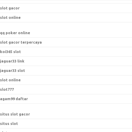
slot gacor
slot online
qq poker online
slot gacor terpercaya
koi365 slot
jaguar33 link
jaguar33 slot
slot online
slot777
agam99 daftar
situs slot gacor
situs slot