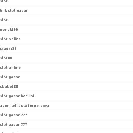
slot
link slot gacor
slot
nongki99
slot online
jaguar33
slot88
slot online
slot gacor
sbobet88
slot gacor hari ini
agen judi bola terpercaya
slot gacor 777
slot gacor 777