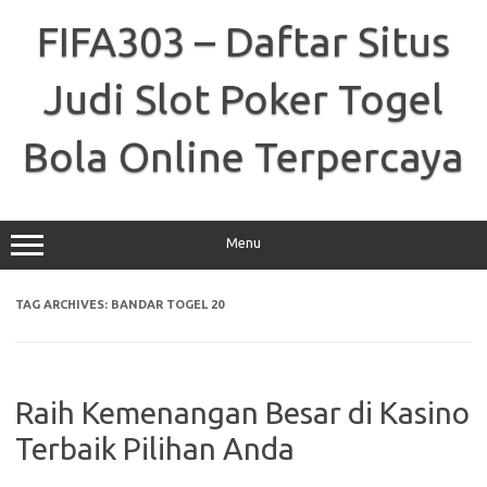
Skip
to
FIFA303 – Daftar Situs
content
Judi Slot Poker Togel
Bola Online Terpercaya
Menu
TAG ARCHIVES:
BANDAR TOGEL 20
Raih Kemenangan Besar di Kasino
Terbaik Pilihan Anda