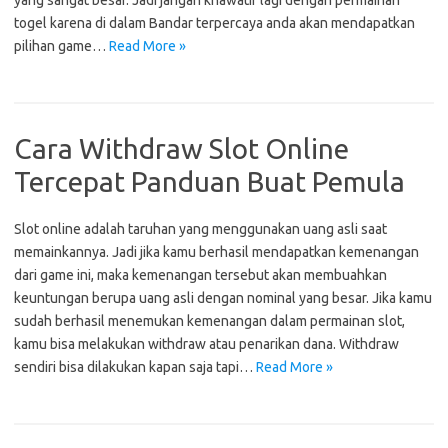
yang sangat besar. Jadi jangan khawatir lagi dengan permainan
togel karena di dalam Bandar terpercaya anda akan mendapatkan
pilihan game…
Read More »
Cara Withdraw Slot Online
Tercepat Panduan Buat Pemula
Slot online adalah taruhan yang menggunakan uang asli saat
memainkannya. Jadi jika kamu berhasil mendapatkan kemenangan
dari game ini, maka kemenangan tersebut akan membuahkan
keuntungan berupa uang asli dengan nominal yang besar. Jika kamu
sudah berhasil menemukan kemenangan dalam permainan slot,
kamu bisa melakukan withdraw atau penarikan dana. Withdraw
sendiri bisa dilakukan kapan saja tapi…
Read More »