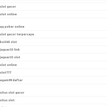
slot gacor
slot online
qq poker online
slot gacor terpercaya
koi365 slot
jaguar33 link
jaguar33 slot
slot online
slot777
agam99 daftar
situs slot gacor
situs slot