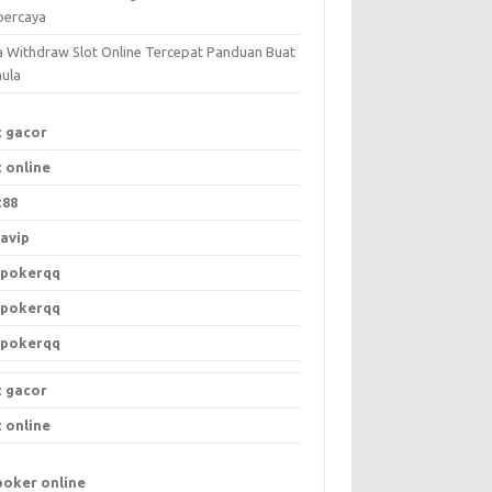
percaya
a Withdraw Slot Online Tercepat Panduan Buat
ula
t gacor
t online
t88
avip
bpokerqq
bpokerqq
bpokerqq
t gacor
t online
poker online