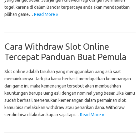
yang sangat besar. Jadi jangan khawatir lagi dengan permainan
togel karena di dalam Bandar terpercaya anda akan mendapatkan
pilihan game…
Read More »
Cara Withdraw Slot Online
Tercepat Panduan Buat Pemula
Slot online adalah taruhan yang menggunakan uang asli saat
memainkannya. Jadi jika kamu berhasil mendapatkan kemenangan
dari game ini, maka kemenangan tersebut akan membuahkan
keuntungan berupa uang asli dengan nominal yang besar. Jika kamu
sudah berhasil menemukan kemenangan dalam permainan slot,
kamu bisa melakukan withdraw atau penarikan dana. Withdraw
sendiri bisa dilakukan kapan saja tapi…
Read More »