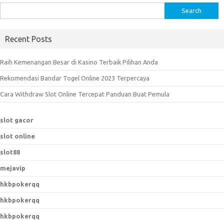
S
e
a
Recent Posts
r
c
Raih Kemenangan Besar di Kasino Terbaik Pilihan Anda
h
Rekomendasi Bandar Togel Online 2023 Terpercaya
f
o
Cara Withdraw Slot Online Tercepat Panduan Buat Pemula
r
:
slot gacor
slot online
slot88
mejavip
hkbpokerqq
hkbpokerqq
hkbpokerqq