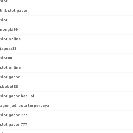
slot
link slot gacor
slot
nongki99
slot online
jaguar33
slot88
slot online
slot gacor
sbobet88
slot gacor hari ini
agen judi bola terpercaya
slot gacor 777
slot gacor 777