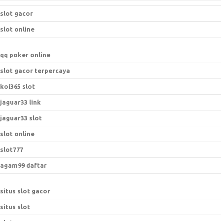
slot gacor
slot online
qq poker online
slot gacor terpercaya
koi365 slot
jaguar33 link
jaguar33 slot
slot online
slot777
agam99 daftar
situs slot gacor
situs slot