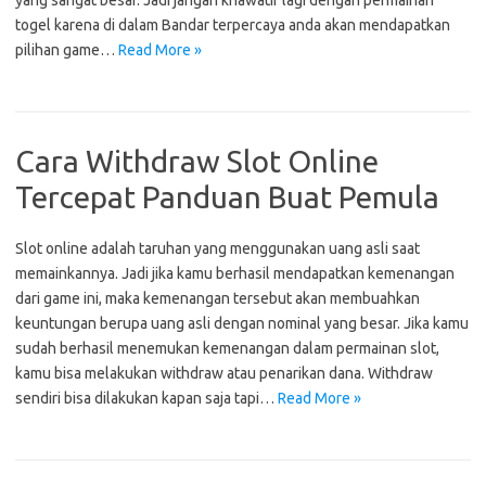
yang sangat besar. Jadi jangan khawatir lagi dengan permainan
togel karena di dalam Bandar terpercaya anda akan mendapatkan
pilihan game…
Read More »
Cara Withdraw Slot Online
Tercepat Panduan Buat Pemula
Slot online adalah taruhan yang menggunakan uang asli saat
memainkannya. Jadi jika kamu berhasil mendapatkan kemenangan
dari game ini, maka kemenangan tersebut akan membuahkan
keuntungan berupa uang asli dengan nominal yang besar. Jika kamu
sudah berhasil menemukan kemenangan dalam permainan slot,
kamu bisa melakukan withdraw atau penarikan dana. Withdraw
sendiri bisa dilakukan kapan saja tapi…
Read More »