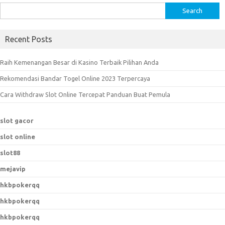
S
e
a
Recent Posts
r
c
Raih Kemenangan Besar di Kasino Terbaik Pilihan Anda
h
Rekomendasi Bandar Togel Online 2023 Terpercaya
f
o
Cara Withdraw Slot Online Tercepat Panduan Buat Pemula
r
:
slot gacor
slot online
slot88
mejavip
hkbpokerqq
hkbpokerqq
hkbpokerqq