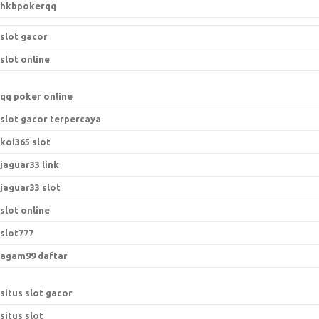
hkbpokerqq
slot gacor
slot online
qq poker online
slot gacor terpercaya
koi365 slot
jaguar33 link
jaguar33 slot
slot online
slot777
agam99 daftar
situs slot gacor
situs slot