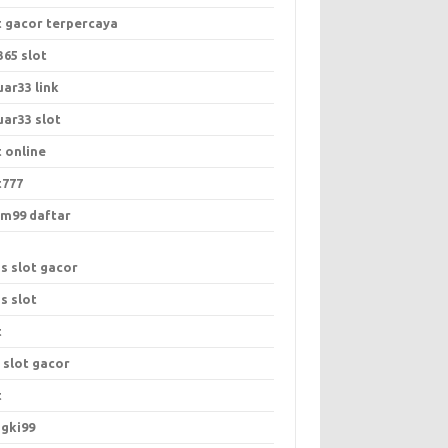
t gacor terpercaya
365 slot
uar33 link
uar33 slot
t online
t777
m99 daftar
us slot gacor
us slot
t
k slot gacor
t
gki99