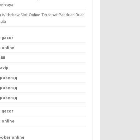
percaya
a Withdraw Slot Online Tercepat Panduan Buat
ula
t gacor
t online
t88
avip
bpokerqq
bpokerqq
bpokerqq
t gacor
t online
poker online