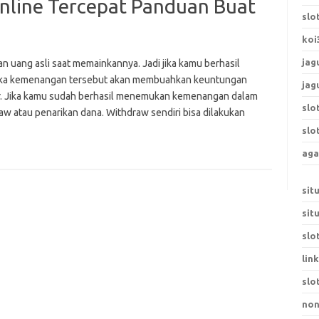
nline Tercepat Panduan Buat
slo
koi
jag
 uang asli saat memainkannya. Jadi jika kamu berhasil
aka kemenangan tersebut akan membuahkan keuntungan
jag
ar. Jika kamu sudah berhasil menemukan kemenangan dalam
slo
w atau penarikan dana. Withdraw sendiri bisa dilakukan
slo
aga
sit
sit
slo
lin
slo
non