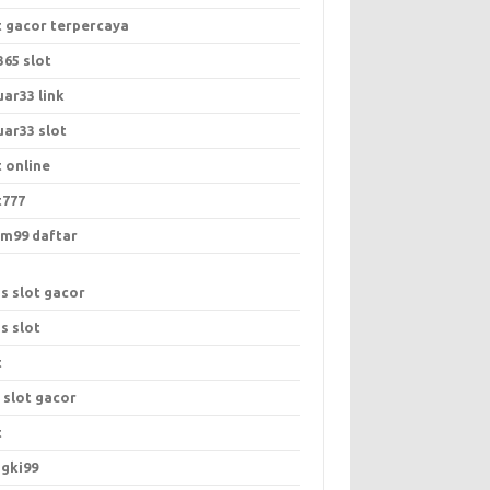
t gacor terpercaya
365 slot
uar33 link
uar33 slot
t online
t777
m99 daftar
us slot gacor
us slot
t
k slot gacor
t
gki99