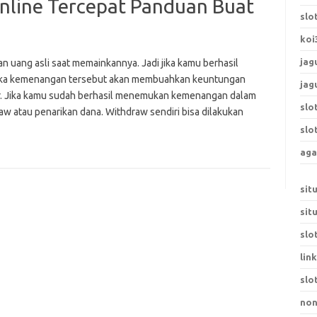
nline Tercepat Panduan Buat
slo
koi
jag
 uang asli saat memainkannya. Jadi jika kamu berhasil
aka kemenangan tersebut akan membuahkan keuntungan
jag
ar. Jika kamu sudah berhasil menemukan kemenangan dalam
slo
w atau penarikan dana. Withdraw sendiri bisa dilakukan
slo
aga
sit
sit
slo
lin
slo
non