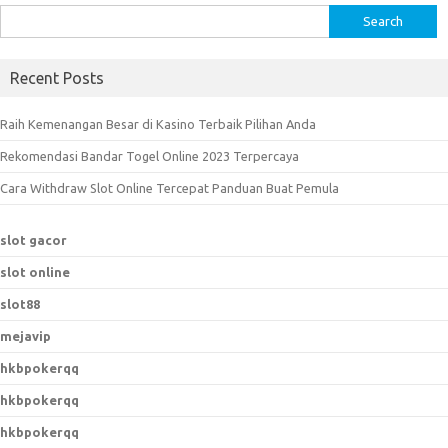
S
e
a
Recent Posts
r
c
Raih Kemenangan Besar di Kasino Terbaik Pilihan Anda
h
Rekomendasi Bandar Togel Online 2023 Terpercaya
f
o
Cara Withdraw Slot Online Tercepat Panduan Buat Pemula
r
:
slot gacor
slot online
slot88
mejavip
hkbpokerqq
hkbpokerqq
hkbpokerqq