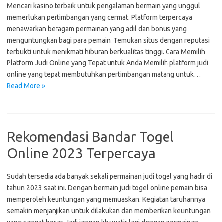
Mencari kasino terbaik untuk pengalaman bermain yang unggul
memerlukan pertimbangan yang cermat. Platform terpercaya
menawarkan beragam permainan yang adil dan bonus yang
menguntungkan bagi para pemain. Temukan situs dengan reputasi
terbukti untuk menikmati hiburan berkualitas tinggi. Cara Memilih
Platform Judi Online yang Tepat untuk Anda Memilih platform judi
online yang tepat membutuhkan pertimbangan matang untuk…
Read More »
Rekomendasi Bandar Togel
Online 2023 Terpercaya
Sudah tersedia ada banyak sekali permainan judi togel yang hadir di
tahun 2023 saat ini. Dengan bermain judi togel online pemain bisa
memperoleh keuntungan yang memuaskan. Kegiatan taruhannya
semakin menjanjikan untuk dilakukan dan memberikan keuntungan