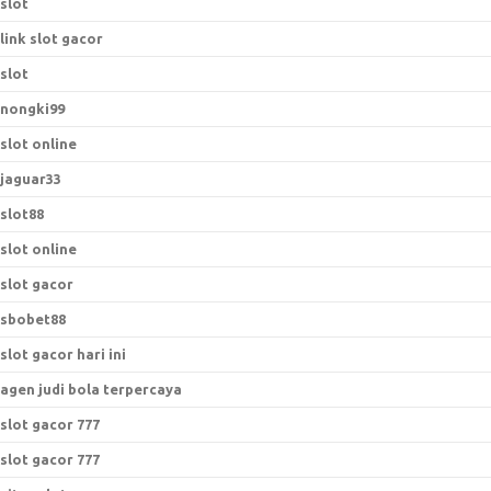
slot
link slot gacor
slot
nongki99
slot online
jaguar33
slot88
slot online
slot gacor
sbobet88
slot gacor hari ini
agen judi bola terpercaya
slot gacor 777
slot gacor 777