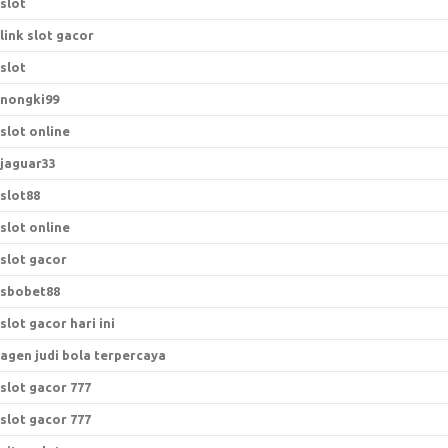
slot
link slot gacor
slot
nongki99
slot online
jaguar33
slot88
slot online
slot gacor
sbobet88
slot gacor hari ini
agen judi bola terpercaya
slot gacor 777
slot gacor 777