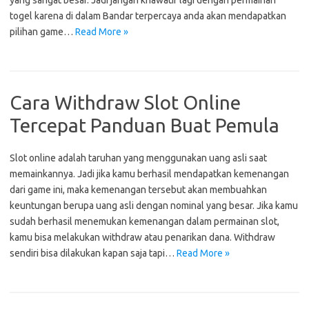
yang sangat besar. Jadi jangan khawatir lagi dengan permainan
togel karena di dalam Bandar terpercaya anda akan mendapatkan
pilihan game…
Read More »
Cara Withdraw Slot Online
Tercepat Panduan Buat Pemula
Slot online adalah taruhan yang menggunakan uang asli saat
memainkannya. Jadi jika kamu berhasil mendapatkan kemenangan
dari game ini, maka kemenangan tersebut akan membuahkan
keuntungan berupa uang asli dengan nominal yang besar. Jika kamu
sudah berhasil menemukan kemenangan dalam permainan slot,
kamu bisa melakukan withdraw atau penarikan dana. Withdraw
sendiri bisa dilakukan kapan saja tapi…
Read More »