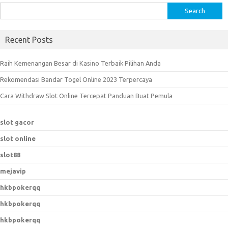
S
e
a
Recent Posts
r
c
Raih Kemenangan Besar di Kasino Terbaik Pilihan Anda
h
Rekomendasi Bandar Togel Online 2023 Terpercaya
f
o
Cara Withdraw Slot Online Tercepat Panduan Buat Pemula
r
:
slot gacor
slot online
slot88
mejavip
hkbpokerqq
hkbpokerqq
hkbpokerqq