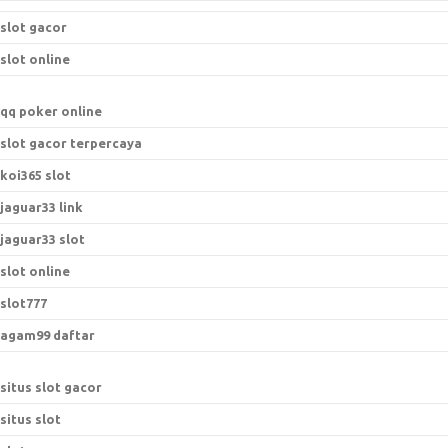
slot gacor
slot online
qq poker online
slot gacor terpercaya
koi365 slot
jaguar33 link
jaguar33 slot
slot online
slot777
agam99 daftar
situs slot gacor
situs slot