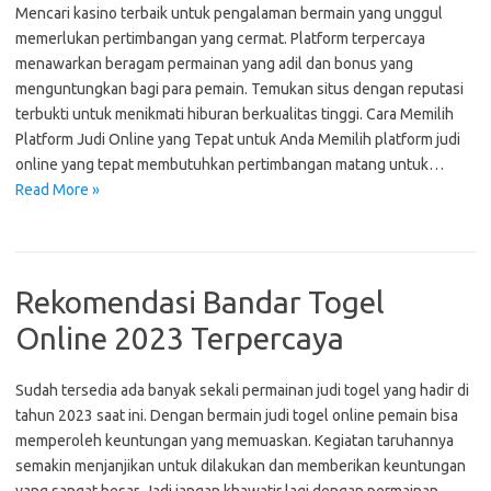
Mencari kasino terbaik untuk pengalaman bermain yang unggul
memerlukan pertimbangan yang cermat. Platform terpercaya
menawarkan beragam permainan yang adil dan bonus yang
menguntungkan bagi para pemain. Temukan situs dengan reputasi
terbukti untuk menikmati hiburan berkualitas tinggi. Cara Memilih
Platform Judi Online yang Tepat untuk Anda Memilih platform judi
online yang tepat membutuhkan pertimbangan matang untuk…
Read More »
Rekomendasi Bandar Togel
Online 2023 Terpercaya
Sudah tersedia ada banyak sekali permainan judi togel yang hadir di
tahun 2023 saat ini. Dengan bermain judi togel online pemain bisa
memperoleh keuntungan yang memuaskan. Kegiatan taruhannya
semakin menjanjikan untuk dilakukan dan memberikan keuntungan