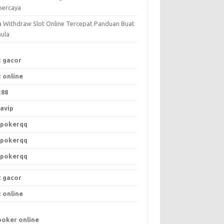
percaya
a Withdraw Slot Online Tercepat Panduan Buat
ula
t gacor
t online
t88
avip
bpokerqq
bpokerqq
bpokerqq
t gacor
t online
poker online