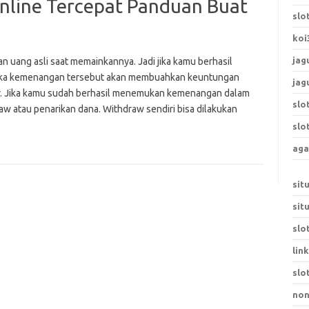
nline Tercepat Panduan Buat
slo
koi
jag
 uang asli saat memainkannya. Jadi jika kamu berhasil
aka kemenangan tersebut akan membuahkan keuntungan
jag
ar. Jika kamu sudah berhasil menemukan kemenangan dalam
slo
w atau penarikan dana. Withdraw sendiri bisa dilakukan
slo
aga
sit
sit
slo
lin
slo
non