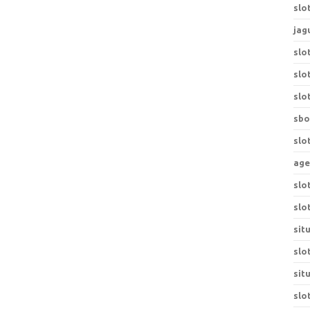
slo
jag
slo
slo
slo
sbo
slo
age
slo
slo
sit
slo
sit
slo