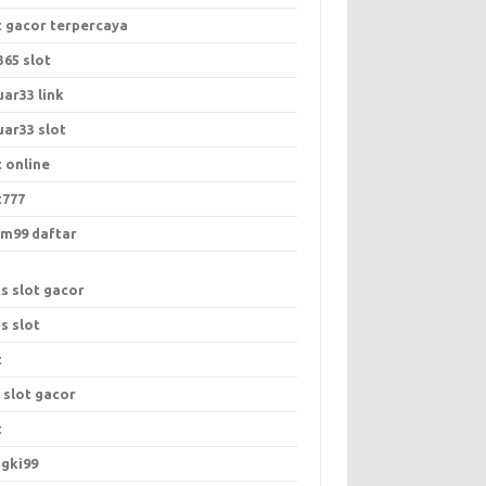
t gacor terpercaya
365 slot
uar33 link
uar33 slot
t online
t777
m99 daftar
us slot gacor
us slot
t
k slot gacor
t
gki99