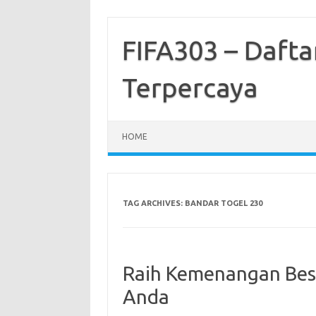
Skip
to
content
FIFA303 – Dafta
Terpercaya
HOME
TAG ARCHIVES:
BANDAR TOGEL 230
Raih Kemenangan Besar
Anda