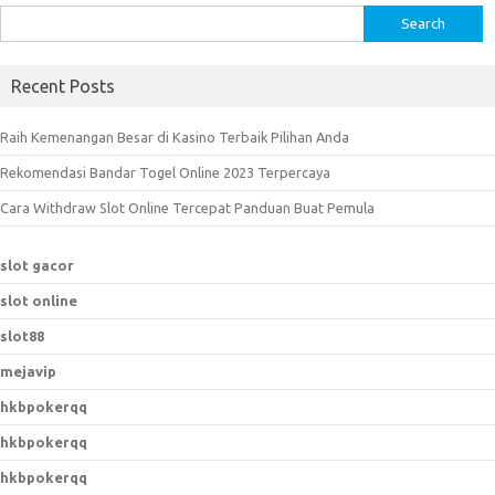
S
e
a
Recent Posts
r
c
Raih Kemenangan Besar di Kasino Terbaik Pilihan Anda
h
Rekomendasi Bandar Togel Online 2023 Terpercaya
f
o
Cara Withdraw Slot Online Tercepat Panduan Buat Pemula
r
:
slot gacor
slot online
slot88
mejavip
hkbpokerqq
hkbpokerqq
hkbpokerqq