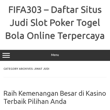
Skip
to
FIFA303 – Daftar Situs
content
Judi Slot Poker Togel
Bola Online Terpercaya
Menu
CATEGORY ARCHIVES:
JIMAT JUDI
Raih Kemenangan Besar di Kasino
Terbaik Pilihan Anda