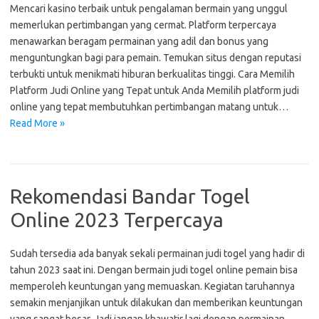
Mencari kasino terbaik untuk pengalaman bermain yang unggul
memerlukan pertimbangan yang cermat. Platform terpercaya
menawarkan beragam permainan yang adil dan bonus yang
menguntungkan bagi para pemain. Temukan situs dengan reputasi
terbukti untuk menikmati hiburan berkualitas tinggi. Cara Memilih
Platform Judi Online yang Tepat untuk Anda Memilih platform judi
online yang tepat membutuhkan pertimbangan matang untuk…
Read More »
Rekomendasi Bandar Togel
Online 2023 Terpercaya
Sudah tersedia ada banyak sekali permainan judi togel yang hadir di
tahun 2023 saat ini. Dengan bermain judi togel online pemain bisa
memperoleh keuntungan yang memuaskan. Kegiatan taruhannya
semakin menjanjikan untuk dilakukan dan memberikan keuntungan