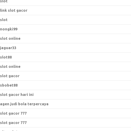
slot
link slot gacor
slot
nongki99
slot online
jaguar33
slot88
slot online
slot gacor
sbobet88
slot gacor hari ini
agen judi bola terpercaya
slot gacor 777
slot gacor 777