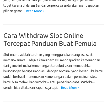
yang sangat besar. Jadi jangan khawatir lagi dengan permainan
togel karena di dalam Bandar terpercaya anda akan mendapatkan
pilihan game…
Read More »
Cara Withdraw Slot Online
Tercepat Panduan Buat Pemula
Slot online adalah taruhan yang menggunakan uang asli saat
memainkannya. Jadi jika kamu berhasil mendapatkan kemenangan
dari game ini, maka kemenangan tersebut akan membuahkan
keuntungan berupa uang asli dengan nominal yang besar. Jika kamu
sudah berhasil menemukan kemenangan dalam permainan slot,
kamu bisa melakukan withdraw atau penarikan dana. Withdraw
sendiri bisa dilakukan kapan saja tapi…
Read More »