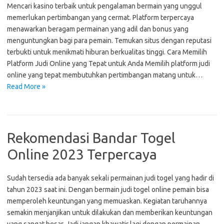
Mencari kasino terbaik untuk pengalaman bermain yang unggul
memerlukan pertimbangan yang cermat. Platform terpercaya
menawarkan beragam permainan yang adil dan bonus yang
menguntungkan bagi para pemain. Temukan situs dengan reputasi
terbukti untuk menikmati hiburan berkualitas tinggi. Cara Memilih
Platform Judi Online yang Tepat untuk Anda Memilih platform judi
online yang tepat membutuhkan pertimbangan matang untuk…
Read More »
Rekomendasi Bandar Togel
Online 2023 Terpercaya
Sudah tersedia ada banyak sekali permainan judi togel yang hadir di
tahun 2023 saat ini. Dengan bermain judi togel online pemain bisa
memperoleh keuntungan yang memuaskan. Kegiatan taruhannya
semakin menjanjikan untuk dilakukan dan memberikan keuntungan