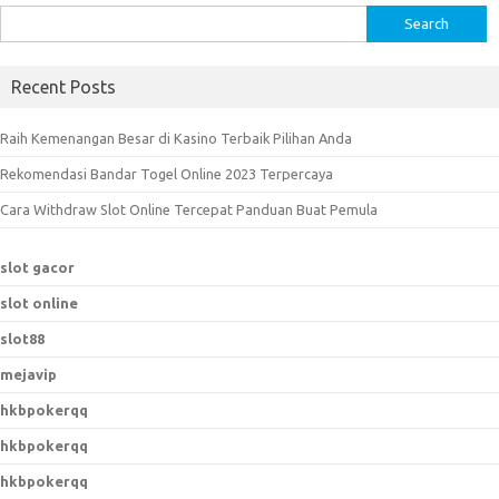
S
e
a
Recent Posts
r
c
Raih Kemenangan Besar di Kasino Terbaik Pilihan Anda
h
Rekomendasi Bandar Togel Online 2023 Terpercaya
f
o
Cara Withdraw Slot Online Tercepat Panduan Buat Pemula
r
:
slot gacor
slot online
slot88
mejavip
hkbpokerqq
hkbpokerqq
hkbpokerqq