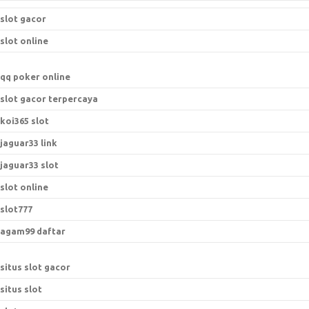
slot gacor
slot online
qq poker online
slot gacor terpercaya
koi365 slot
jaguar33 link
jaguar33 slot
slot online
slot777
agam99 daftar
situs slot gacor
situs slot