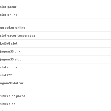
slot gacor
slot online
qq poker online
slot gacor terpercaya
koi365 slot
jaguar33 link
jaguar33 slot
slot online
slot777
agam99 daftar
situs slot gacor
situs slot