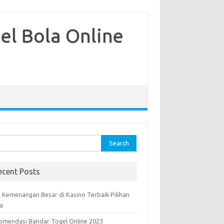
gel Bola Online
rch
ecent Posts
h Kemenangan Besar di Kasino Terbaik Pilihan
a
omendasi Bandar Togel Online 2023