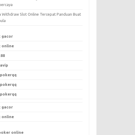
percaya
a Withdraw Slot Online Tercepat Panduan Buat
ula
t gacor
t online
t88
avip
bpokerqq
bpokerqq
bpokerqq
t gacor
t online
poker online