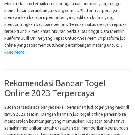
Mencari kasino terbaik untuk pengalaman bermain yang unggul
memerlukan pertimbangan yang cermat. Platform terpercaya
menawarkan beragam permainan yang adil dan bonus yang
menguntungkan bagi para pemain. Temukan situs dengan reputasi
terbukti untuk menikmati hiburan berkualitas tinggi. Cara Memilih
Platform Judi Online yang Tepat untuk Anda Memilih platform judi
online yang tepat membutuhkan pertimbangan matang untuk…
Read More »
Rekomendasi Bandar Togel
Online 2023 Terpercaya
Sudah tersedia ada banyak sekali permainan judi togel yang hadir di
tahun 2023 saat ini. Dengan bermain judi togel online pemain bisa
memperoleh keuntungan yang memuaskan. Kegiatan taruhannya
semakin menjanjikan untuk dilakukan dan memberikan keuntungan