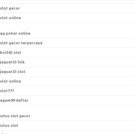
slot gacor
slot online
qq poker online
slot gacor terpercaya
koi365 slot
jaguar33 link
jaguar33 slot
slot online
slot777
agam99 daftar
situs slot gacor
situs slot