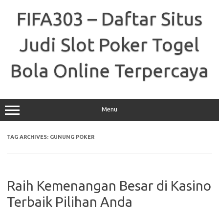
Skip
to
FIFA303 – Daftar Situs
content
Judi Slot Poker Togel
Bola Online Terpercaya
Menu
TAG ARCHIVES:
GUNUNG POKER
Raih Kemenangan Besar di Kasino
Terbaik Pilihan Anda