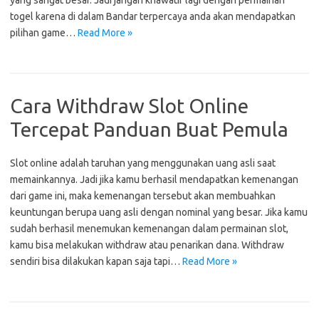
yang sangat besar. Jadi jangan khawatir lagi dengan permainan
togel karena di dalam Bandar terpercaya anda akan mendapatkan
pilihan game…
Read More »
Cara Withdraw Slot Online
Tercepat Panduan Buat Pemula
Slot online adalah taruhan yang menggunakan uang asli saat
memainkannya. Jadi jika kamu berhasil mendapatkan kemenangan
dari game ini, maka kemenangan tersebut akan membuahkan
keuntungan berupa uang asli dengan nominal yang besar. Jika kamu
sudah berhasil menemukan kemenangan dalam permainan slot,
kamu bisa melakukan withdraw atau penarikan dana. Withdraw
sendiri bisa dilakukan kapan saja tapi…
Read More »