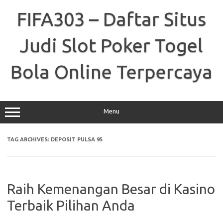
Skip
to
FIFA303 – Daftar Situs
content
Judi Slot Poker Togel
Bola Online Terpercaya
Menu
TAG ARCHIVES:
DEPOSIT PULSA 95
Raih Kemenangan Besar di Kasino
Terbaik Pilihan Anda