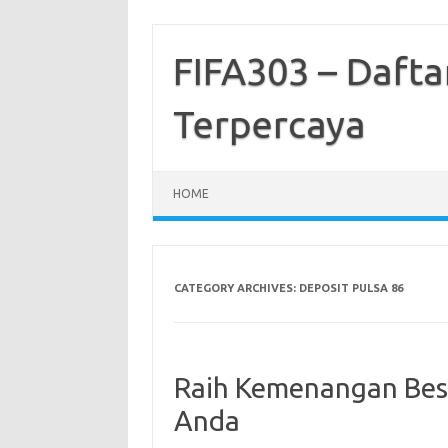
Skip
to
content
FIFA303 – Dafta
Terpercaya
HOME
CATEGORY ARCHIVES:
DEPOSIT PULSA 86
Raih Kemenangan Besar
Anda