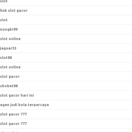
slot
link slot gacor
slot
nongki99
slot online
jaguar33
slot88
slot online
slot gacor
sbobet88
slot gacor hari ini
agen judi bola terpercaya
slot gacor 777
slot gacor 777