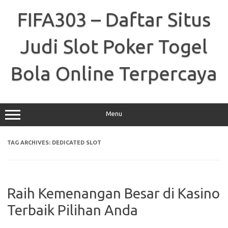
Skip
to
FIFA303 – Daftar Situs
content
Judi Slot Poker Togel
Bola Online Terpercaya
Menu
TAG ARCHIVES:
DEDICATED SLOT
Raih Kemenangan Besar di Kasino
Terbaik Pilihan Anda