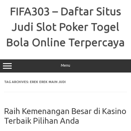
Skip
to
FIFA303 – Daftar Situs
content
Judi Slot Poker Togel
Bola Online Terpercaya
Menu
TAG ARCHIVES:
EREK EREK MAIN JUDI
Raih Kemenangan Besar di Kasino
Terbaik Pilihan Anda