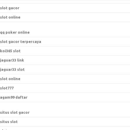
slot gacor
slot online
qq poker online
slot gacor terpercaya
koi365 slot
jaguar33 link
jaguar33 slot
slot online
slot777
agam99 daftar
situs slot gacor
situs slot